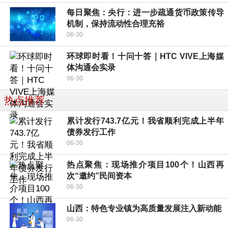
每日聚焦：央行：进一步疏通货币政策传导
机制，保持流动性合理充裕
06-30
环球即时看！十问十答｜HTC VIVE上海媒
体沟通会实录
06-30
热点推荐
累计发行743.7亿元！我省顺利完成上半年
债券发行工作
06-30
热点聚焦：现场推介项目100个！山西再
次“邀约”民间资本
06-30
山西：特色专业镇为高质量发展注入新动能
06-30