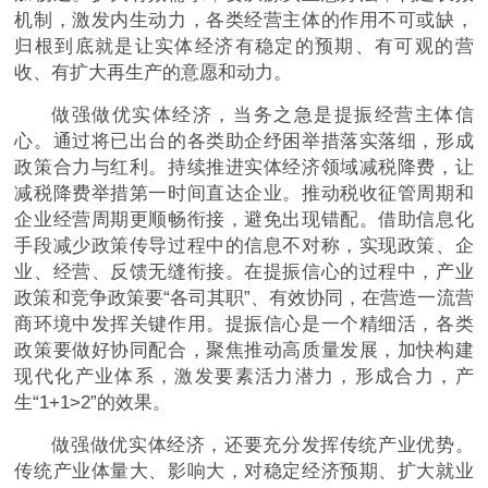
机制，激发内生动力，各类经营主体的作用不可或缺，
归根到底就是让实体经济有稳定的预期、有可观的营
收、有扩大再生产的意愿和动力。
做强做优实体经济，当务之急是提振经营主体信
心。通过将已出台的各类助企纾困举措落实落细，形成
政策合力与红利。持续推进实体经济领域减税降费，让
减税降费举措第一时间直达企业。推动税收征管周期和
企业经营周期更顺畅衔接，避免出现错配。借助信息化
手段减少政策传导过程中的信息不对称，实现政策、企
业、经营、反馈无缝衔接。在提振信心的过程中，产业
政策和竞争政策要“各司其职”、有效协同，在营造一流营
商环境中发挥关键作用。提振信心是一个精细活，各类
政策要做好协同配合，聚焦推动高质量发展，加快构建
现代化产业体系，激发要素活力潜力，形成合力，产
生“1+1>2”的效果。
做强做优实体经济，还要充分发挥传统产业优势。
传统产业体量大、影响大，对稳定经济预期、扩大就业