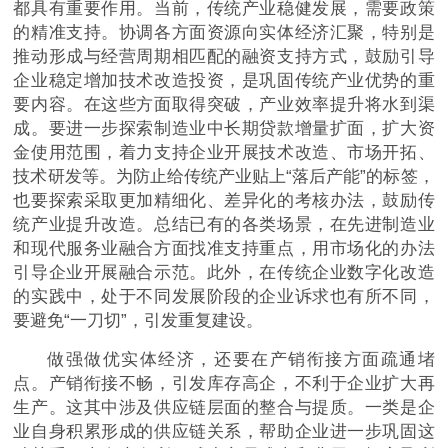
都具有重要作用。当前，传统产业稳健发展，需要政策
的精准支持。协调各方面资源向实体经济汇聚，特别是
推动形成与经营周期相匹配的融资支持方式，鼓励引导
企业稳定增加技术改造投资，是巩固传统产业优势的重
要内容。在这些方面取得突破，产业效率提升将水到渠
成。要进一步探索制造业中长期贷款增量扩面，扩大资
金使用范围，着力支持企业开展技术改造、市场开拓、
技术研发等。为防止给传统产业贴上“落后产能”的标签，
也要探索采取更加精细化、差异化的考核办法，鼓励传
统产业提升改造。总结已有的各类场景，在先进制造业
和现代服务业融合方面找准支持重点，用市场化的办法
引导企业开展融合示范。此外，在传统企业数字化改造
的实践中，处于不同发展阶段的企业诉求也有所不同，
要避免“一刀切”，引发重复建设。
做强做优实体经济，还要在产销衔接方面疏通堵
点。产销衔接不畅，引发库存高企，不利于企业扩大再
生产。这其中涉及供应链层面的整合与提质。一类是企
业自身积累形成的供应链关系，帮助企业进一步巩固这