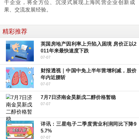
干企业，将全方位、沉浸式展现上海民营企业创新成
果、交流发展经验。
精彩推荐
英国房地产因利率上升陷入困境 房价正以2
011年来最快速度下跌
07-07
财报透视｜中国中免上半年营增利减，股价
年内近腰斩
07-07
7月7日济南金昊新戊二醇价格暂稳
07-07
详讯：三星电子二季度营业利润同比下降9
5.7%
07-07