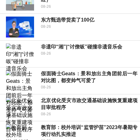
08-26
东方甄选带货卖了100亿
08-26
非遗印“湘”|“讨僚皈”碰撞非遗音乐会
08-26
假面骑士Geats：景和放出主角团前后一年
对比图，都变帅气可爱了
08-26
北京优化受灾市政交通基础设施恢复重建项
目审批程序
08-26
教育部：校外培训“监管护苗”2023年暑期专
项行动扎实推进